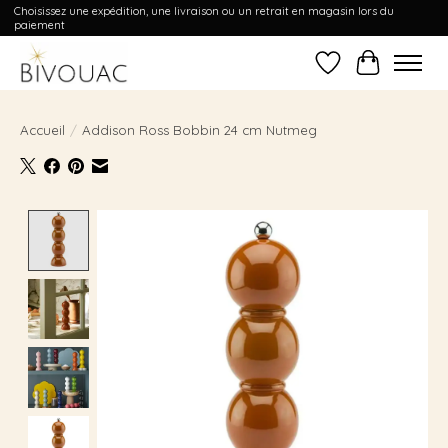
Choisissez une expédition, une livraison ou un retrait en magasin lors du
paiement
Liste de souhait
Panier
Accueil
/
Addison Ross Bobbin 24 cm Nutmeg
Product image slideshow Items