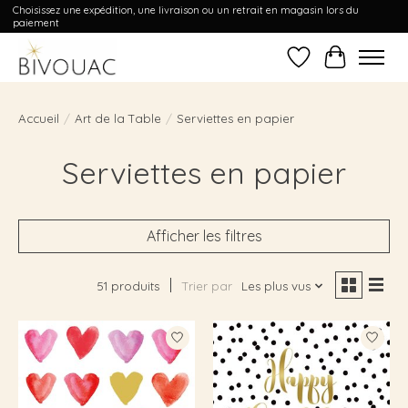
Choisissez une expédition, une livraison ou un retrait en magasin lors du
paiement
Liste de souhait
Panier
Accueil
/
Art de la Table
/
Serviettes en papier
Serviettes en papier
Afficher les filtres
51 produits
Trier par
Les plus vus