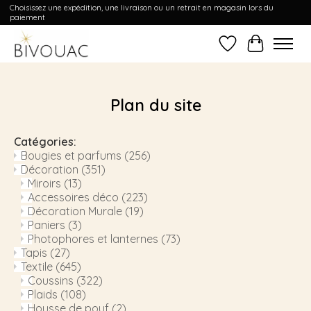
Choisissez une expédition, une livraison ou un retrait en magasin lors du
paiement
Liste de souhait
Panier
Plan du site
Catégories:
Bougies et parfums
(256)
Décoration
(351)
Miroirs
(13)
Accessoires déco
(223)
Décoration Murale
(19)
Paniers
(3)
Photophores et lanternes
(73)
Tapis
(27)
Textile
(645)
Coussins
(322)
Plaids
(108)
Housse de pouf
(2)