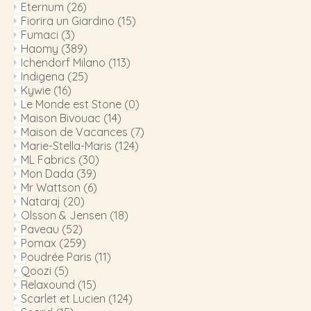
Eternum
(26)
Fiorira un Giardino
(15)
Fumaci
(3)
Haomy
(389)
Ichendorf Milano
(113)
Indigena
(25)
Kywie
(16)
Le Monde est Stone
(0)
Maison Bivouac
(14)
Maison de Vacances
(7)
Marie-Stella-Maris
(124)
ML Fabrics
(30)
Mon Dada
(39)
Mr Wattson
(6)
Nataraj
(20)
Olsson & Jensen
(18)
Paveau
(52)
Pomax
(259)
Poudrée Paris
(11)
Qoozi
(5)
Relaxound
(15)
Scarlet et Lucien
(124)