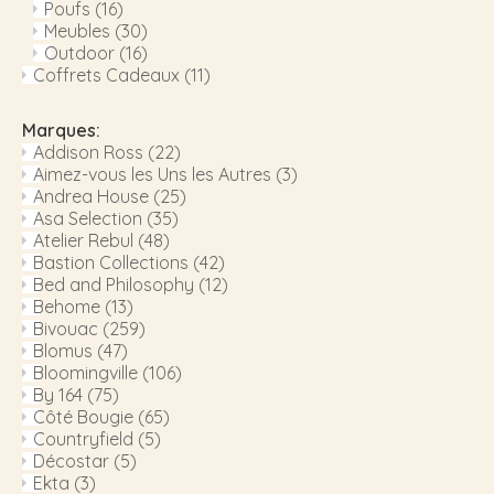
Poufs
(16)
Meubles
(30)
Outdoor
(16)
Coffrets Cadeaux
(11)
Marques:
Addison Ross
(22)
Aimez-vous les Uns les Autres
(3)
Andrea House
(25)
Asa Selection
(35)
Atelier Rebul
(48)
Bastion Collections
(42)
Bed and Philosophy
(12)
Behome
(13)
Bivouac
(259)
Blomus
(47)
Bloomingville
(106)
By 164
(75)
Côté Bougie
(65)
Countryfield
(5)
Décostar
(5)
Ekta
(3)