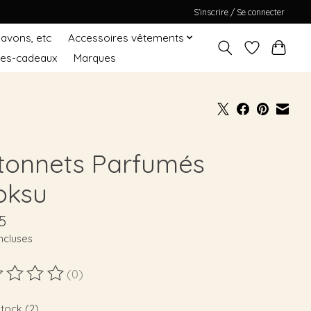
S’inscrire / Se connecter
Savons, etc
Accessoires vêtements
tes-cadeaux
Marques
tonnets Parfumés
oksu
5
ncluses
(0)
duit est évalué à
0
sur 5
stock (2)