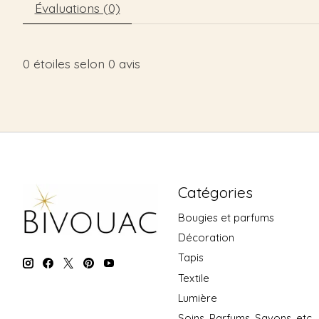
Évaluations (0)
0
étoiles selon
0
avis
Catégories
Bougies et parfums
Décoration
Tapis
Textile
Lumière
Soins, Parfums, Savons, etc