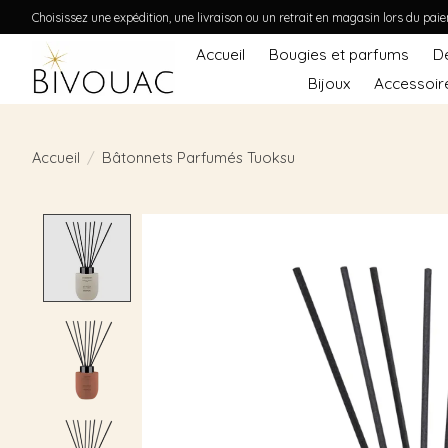
Choisissez une expédition, une livraison ou un retrait en magasin lors du pai
Accueil
Bougies et parfums
D
Bijoux
Accessoir
Accueil
/
Bâtonnets Parfumés Tuoksu
Product image slideshow Items