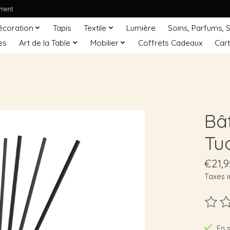
ement
écoration
Tapis
Textile
Lumière
Soins, Parfums, 
es
Art de la Table
Mobilier
Coffrets Cadeaux
Car
Bâ
Tu
€21,9
Taxes i
Ce pro
En 