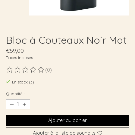
Bloc à Couteaux Noir Mat
€59,00
Taxes incluses
(0)
Ce produit est évalué à
0
sur 5
En stock (3)
Quantité :
Ajouter au panier
Ajouter à la liste de souhaits