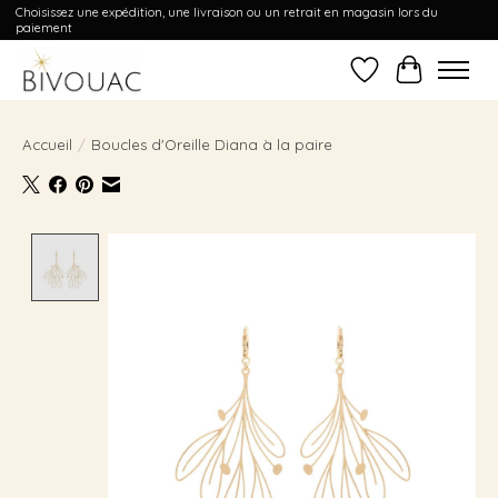
Choisissez une expédition, une livraison ou un retrait en magasin lors du
paiement
Liste de souhait
Panier
Accueil
/
Boucles d'Oreille Diana à la paire
Product image slideshow Items