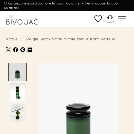
Choisissez une expédition, une livraison ou un retrait en magasin lors du
paiement
Liste de souhait
Panier
Accueil
/
Bougie Serax Marie Michielssen Aurora Verte M
Product image slideshow Items