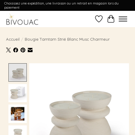
Choisissez une expédition, une livraison ou un retrait en magasin lors du
paiement
Liste de souhait
Panier
Accueil
/
Bougie Tamtam Strié Blanc Musc Charmeur
Product image slideshow Items