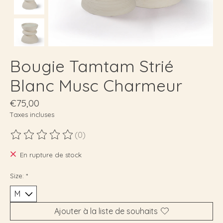
Bougie Tamtam Strié
Blanc Musc Charmeur
€75,00
Taxes incluses
(0)
Ce produit est évalué à
0
sur 5
En rupture de stock
Size:
*
Ajouter à la liste de souhaits