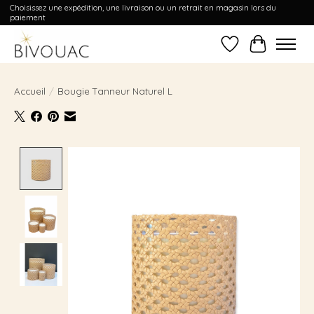
Choisissez une expédition, une livraison ou un retrait en magasin lors du
paiement
Liste de souhait
Panier
Accueil
/
Bougie Tanneur Naturel L
Product image slideshow Items