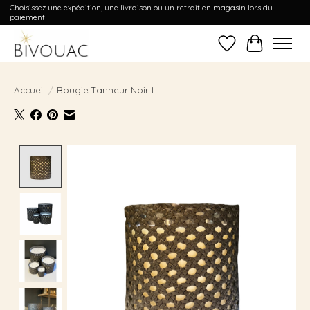
Choisissez une expédition, une livraison ou un retrait en magasin lors du
paiement
Liste de souhait
Panier
Accueil
/
Bougie Tanneur Noir L
Product image slideshow Items