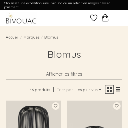
Choisissez une expédition, une livraison ou un retrait en magasin lors du
paiement
Liste de souhait
Panier
Accueil
/
Marques
/
Blomus
Blomus
Afficher les filtres
46 produits
Trier par
Les plus vus