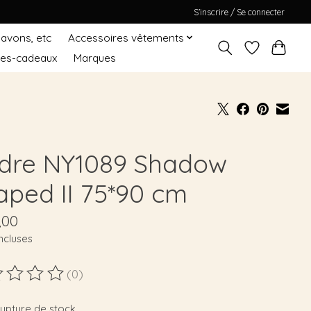
S’inscrire / Se connecter
Savons, etc
Accessoires vêtements
tes-cadeaux
Marques
dre NY1089 Shadow
aped II 75*90 cm
,00
ncluses
(0)
duit est évalué à
0
sur 5
rupture de stock