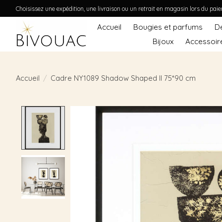
Choisissez une expédition, une livraison ou un retrait en magasin lors du pai
Accueil
Bougies et parfums
D
Bijoux
Accessoir
Accueil
/
Cadre NY1089 Shadow Shaped II 75*90 cm
Product image slideshow Items