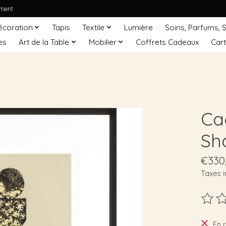
ement
écoration
Tapis
Textile
Lumière
Soins, Parfums, 
es
Art de la Table
Mobilier
Coffrets Cadeaux
Car
Ca
Sh
€330
Taxes i
Ce pro
En 