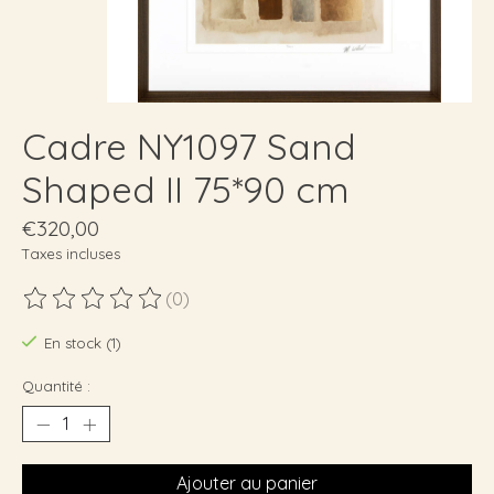
Cadre NY1097 Sand
Shaped II 75*90 cm
€320,00
Taxes incluses
(0)
Ce produit est évalué à
0
sur 5
En stock (1)
Quantité :
Ajouter au panier