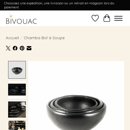
Choisissez une expédition, une livraison ou un retrait en magasin lors du
paiement
Liste de souhait
Panier
Accueil
/
Chamba Bol à Soupe
Product image slideshow Items