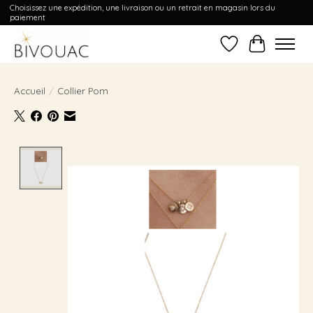
Choisissez une expédition, une livraison ou un retrait en magasin lors du
paiement
Liste de souhait
Panier
Accueil
/
Collier Pom
Product image slideshow Items