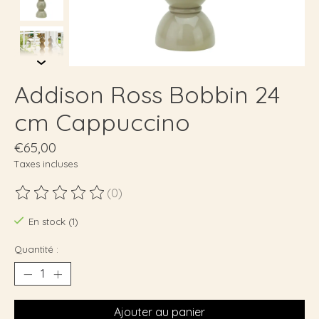
Addison Ross Bobbin 24
cm Cappuccino
€65,00
Taxes incluses
(0)
Ce produit est évalué à
0
sur 5
En stock (1)
Quantité :
Ajouter au panier