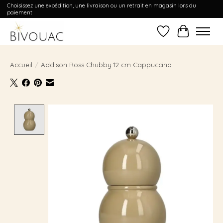
Choisissez une expédition, une livraison ou un retrait en magasin lors du
paiement
Liste de souhait
Panier
Accueil
/
Addison Ross Chubby 12 cm Cappuccino
Product image slideshow Items