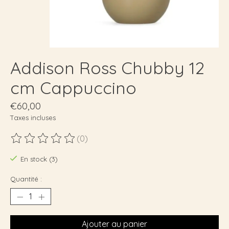
Addison Ross Chubby 12
cm Cappuccino
€60,00
Taxes incluses
(0)
Ce produit est évalué à
0
sur 5
En stock (3)
Quantité :
Ajouter au panier