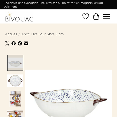
Choisissez une expédition, une livraison ou un retrait en magasin lors du
paiement
Liste de souhait
Panier
Accueil
/
Anafi Plat Four 31*24,5 cm
Product image slideshow Items