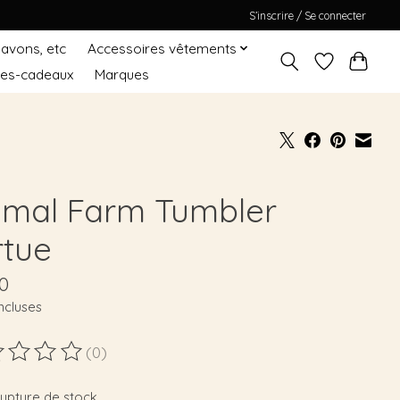
S’inscrire / Se connecter
Savons, etc
Accessoires vêtements
tes-cadeaux
Marques
imal Farm Tumbler
rtue
0
ncluses
(0)
duit est évalué à
0
sur 5
rupture de stock