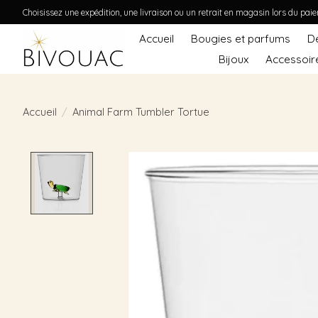
Choisissez une expédition, une livraison ou un retrait en magasin lors du pai
Accueil
Bougies et parfums
D
Bijoux
Accessoir
Accueil
/
Animal Farm Tumbler Tortue
Product image slideshow Items