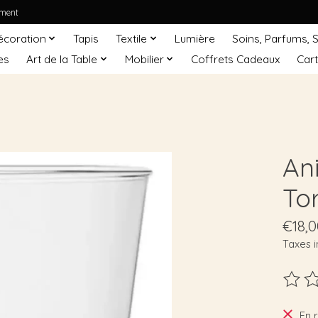
ement
écoration
Tapis
Textile
Lumière
Soins, Parfums, 
es
Art de la Table
Mobilier
Coffrets Cadeaux
Car
An
To
€18,0
Taxes i
Ce pro
En 