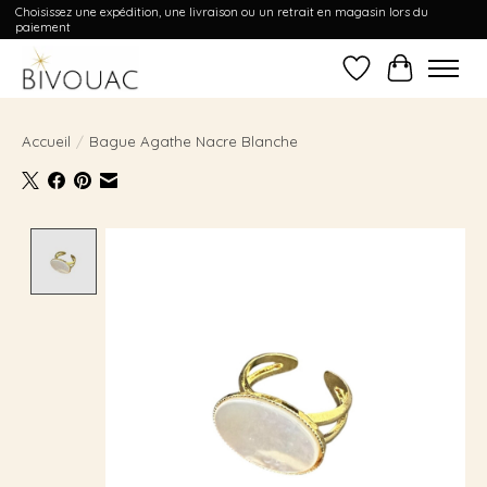
Choisissez une expédition, une livraison ou un retrait en magasin lors du
paiement
Liste de souhait
Panier
Accueil
/
Bague Agathe Nacre Blanche
Product image slideshow Items