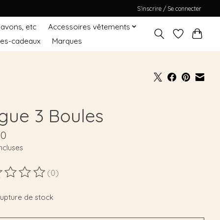
S’inscrire / Se connecter
Savons, etc
Accessoires vêtements
tes-cadeaux
Marques
gue 3 Boules
90
ncluses
(0)
duit est évalué à
0
sur 5
rupture de stock