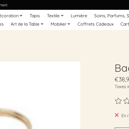
ement
écoration
Tapis
Textile
Lumière
Soins, Parfums, 
es
Art de la Table
Mobilier
Coffrets Cadeaux
Car
Ba
€38,
Taxes i
Ce pro
En 