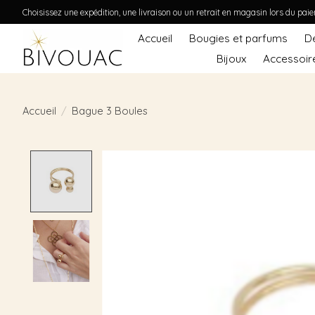
Choisissez une expédition, une livraison ou un retrait en magasin lors du pai
Accueil
Bougies et parfums
D
Bijoux
Accessoir
Accueil
/
Bague 3 Boules
Product image slideshow Items