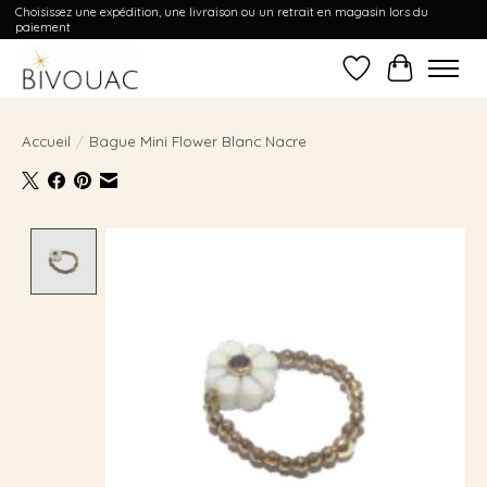
Choisissez une expédition, une livraison ou un retrait en magasin lors du
paiement
Liste de souhait
Panier
Accueil
/
Bague Mini Flower Blanc Nacre
Product image slideshow Items