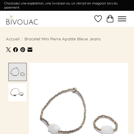
Choisissez une expédition, une livraison ou un retrait en magasin lors du
paiement
Liste de souhait
Panier
Accueil
/
Bracelet Mini Pierre Apatite Bleue Jeans
Product image slideshow Items