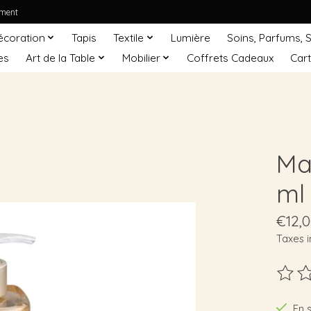
ement
écoration
Tapis
Textile
Lumière
Soins, Parfums, 
es
Art de la Table
Mobilier
Coffrets Cadeaux
Car
Ma
ml
€12,
Taxes i
Ce pro
En 