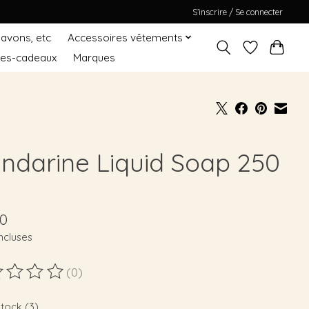
S’inscrire / Se connecter
Savons, etc
Accessoires vêtements
tes-cadeaux
Marques
ndarine Liquid Soap 250
00
ncluses
(0)
duit est évalué à
0
sur 5
stock (3)