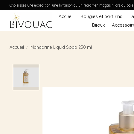
Choisissez une expédition, une livraison ou un retrait en magasin lors du pai
Accueil
Bougies et parfums
D
Bijoux
Accessoir
Accueil
/
Mandarine Liquid Soap 250 ml
Product image slideshow Items