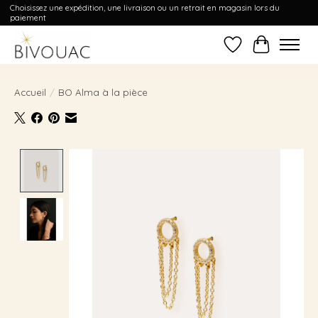
Choisissez une expédition, une livraison ou un retrait en magasin lors du
paiement
Liste de souhait
Panier
Accueil
/
BO Alma à la pièce
Product image slideshow Items