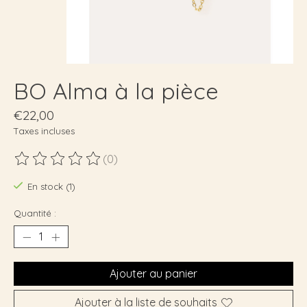
BO Alma à la pièce
€22,00
Taxes incluses
(0)
Ce produit est évalué à
0
sur 5
En stock (1)
Quantité :
Ajouter au panier
Ajouter à la liste de souhaits