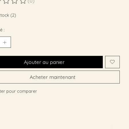
(0)
duit est évalué à
0
sur 5
stock (2)
é :
Ajouter au panier
Acheter maintenant
ter pour comparer