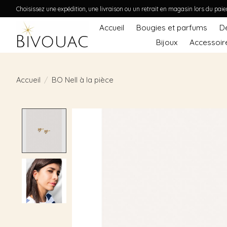
Choisissez une expédition, une livraison ou un retrait en magasin lors du pai
Accueil
Bougies et parfums
D
Bijoux
Accessoir
Accueil
/
BO Nell à la pièce
Product image slideshow Items