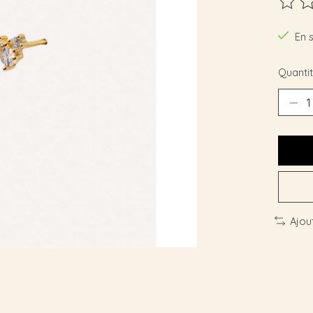
Ce pro
En 
Quantit
Ajou