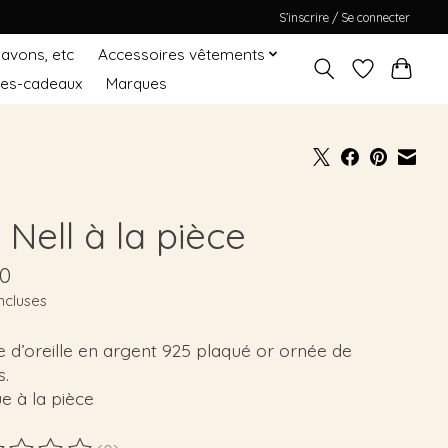
S’inscrire / Se connecter
Savons, etc
Accessoires vêtements
tes-cadeaux
Marques
Nell à la pièce
00
ncluses
 d’oreille en argent 925 plaqué or ornée de
s.
e à la pièce