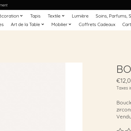
ement
écoration
Tapis
Textile
Lumière
Soins, Parfums, 
es
Art de la Table
Mobilier
Coffrets Cadeaux
Car
BO 
€12,
Taxes i
Boucle
zircon
Vendu