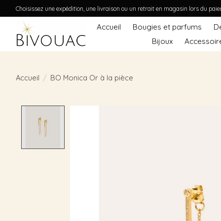
Choisissez une expédition, une livraison ou un retrait en magasin lors du pai
Accueil
Bougies et parfums
D
Bijoux
Accessoir
Accueil
/
BO Monica Or à la pièce
Product image slideshow Items