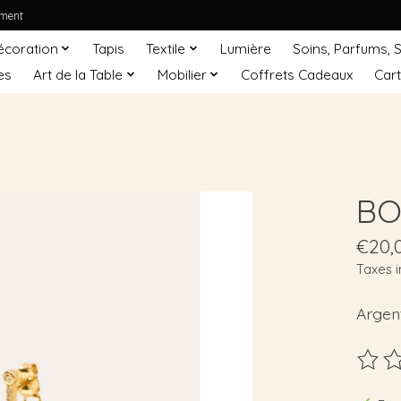
ement
écoration
Tapis
Textile
Lumière
Soins, Parfums, 
es
Art de la Table
Mobilier
Coffrets Cadeaux
Car
BO
€20,
Taxes i
Argen
Ce pro