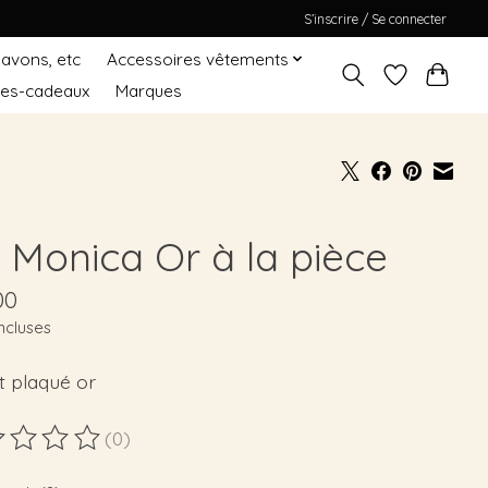
S’inscrire / Se connecter
Savons, etc
Accessoires vêtements
tes-cadeaux
Marques
 Monica Or à la pièce
00
ncluses
t plaqué or
(0)
duit est évalué à
0
sur 5