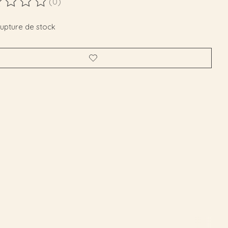
(0)
duit est évalué à
0
sur 5
rupture de stock