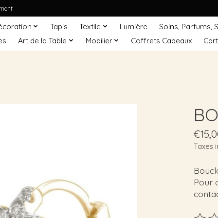
ement
écoration
Tapis
Textile
Lumière
Soins, Parfums, 
es
Art de la Table
Mobilier
Coffrets Cadeaux
Car
BO
€15,0
Taxes i
Boucle
Pour q
contac