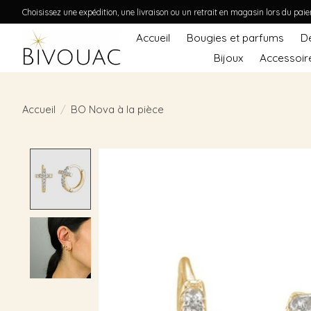
Choisissez une expédition, une livraison ou un retrait en magasin lors du pai
Accueil
Bougies et parfums
D
Bijoux
Accessoir
Accueil
/
BO Nova à la pièce
Product image slideshow Items