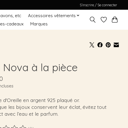
S’inscrire / Se connecter
Savons, etc
Accessoires vêtements
tes-cadeaux
Marques
 Nova à la pièce
0
ncluses
 d'Oreille en argent 925 plaqué or.
ue les bijoux conservent leur éclat, évitez tout
t avec l’eau et le parfum.