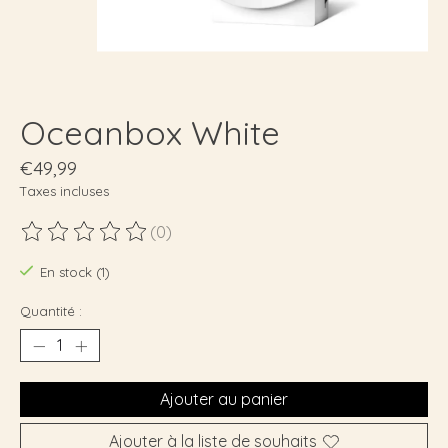
Oceanbox White
€49,99
Taxes incluses
(0)
Ce produit est évalué à
0
sur 5
En stock (1)
Quantité :
Ajouter au panier
Ajouter à la liste de souhaits