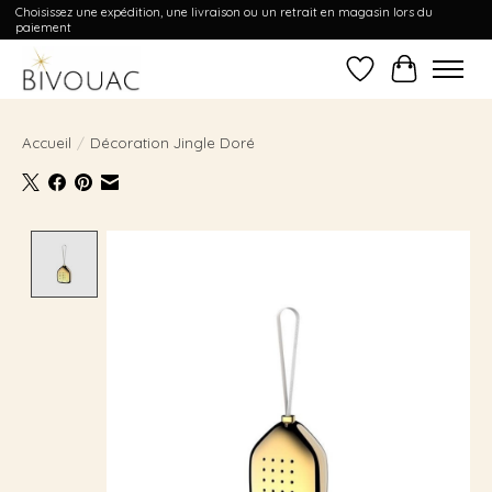
Choisissez une expédition, une livraison ou un retrait en magasin lors du
paiement
Liste de souhait
Panier
Accueil
/
Décoration Jingle Doré
Product image slideshow Items