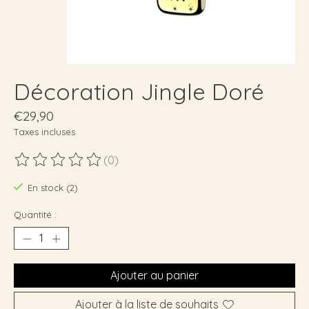
Décoration Jingle Doré
€29,90
Taxes incluses
(0)
Ce produit est évalué à
0
sur 5
En stock (2)
Quantité :
Ajouter au panier
Ajouter à la liste de souhaits