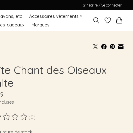
S’inscrire / Se connecter
Savons, etc
Accessoires vêtements
tes-cadeaux
Marques
îte Chant des Oiseaux
ite
99
ncluses
(0)
duit est évalué à
0
sur 5
rupture de stock