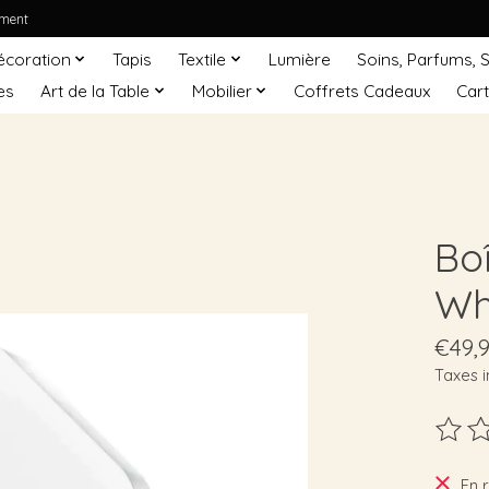
ement
écoration
Tapis
Textile
Lumière
Soins, Parfums, 
es
Art de la Table
Mobilier
Coffrets Cadeaux
Car
Bo
Wh
€49,
Taxes i
Ce pro
En 