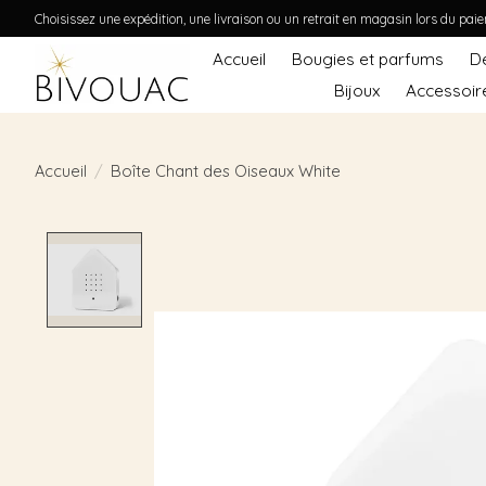
Choisissez une expédition, une livraison ou un retrait en magasin lors du pai
Accueil
Bougies et parfums
D
Bijoux
Accessoir
Accueil
/
Boîte Chant des Oiseaux White
Product image slideshow Items