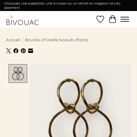
Choisissez une expédition, une livraison ou un retrait en magasin lors du
paiement
Liste de souhait
Panier
Accueil
/
Boucles d'Oreille Noeuds (Paire)
Product image slideshow Items