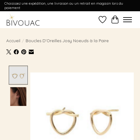
Choisissez une expédition, une livraison ou un retrait en magasin lors du
paiement
Liste de souhait
Panier
Accueil
/
Boucles D'Oreilles Josy Noeuds à la Paire
Product image slideshow Items