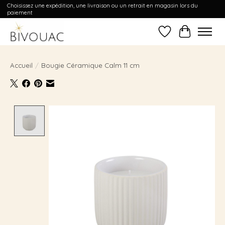
Choisissez une expédition, une livraison ou un retrait en magasin lors du
paiement
Liste de souhait
Panier
Accueil
/
Bougie Céramique Calm 11 cm
Product image slideshow Items