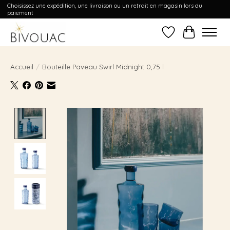
Choisissez une expédition, une livraison ou un retrait en magasin lors du
paiement
Liste de souhait
Panier
Accueil
/
Bouteille Paveau Swirl Midnight 0,75 l
Product image slideshow Items