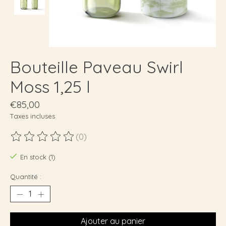
Bouteille Paveau Swirl
Moss 1,25 l
€85,00
Taxes incluses
(0)
Ce produit est évalué à
0
sur 5
En stock (1)
Quantité :
Ajouter au panier