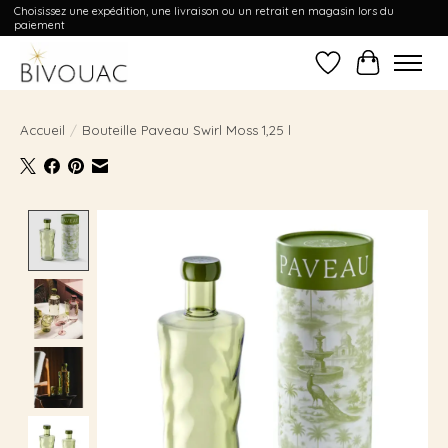
Choisissez une expédition, une livraison ou un retrait en magasin lors du
paiement
Liste de souhait
Panier
Accueil
/
Bouteille Paveau Swirl Moss 1,25 l
Product image slideshow Items