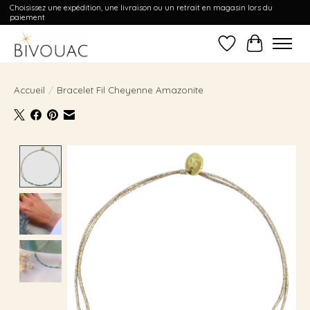
Choisissez une expédition, une livraison ou un retrait en magasin lors du
paiement
Liste de souhait
Panier
Accueil
/
Bracelet Fil Cheyenne Amazonite
Product image slideshow Items