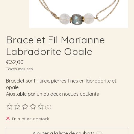
Bracelet Fil Marianne
Labradorite Opale
€32,00
Taxes incluses
Bracelet sur fil lurex, pierres fines en labradorite et
opale
Ajustable par un ou deux noeuds coulants
(0)
Ce produit est évalué à
0
sur 5
En rupture de stock
Ajouter à la liste de souhaits