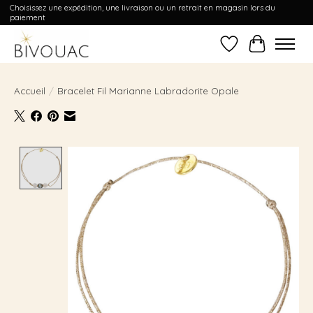
Choisissez une expédition, une livraison ou un retrait en magasin lors du
paiement
Liste de souhait
Panier
Accueil
/
Bracelet Fil Marianne Labradorite Opale
Product image slideshow Items