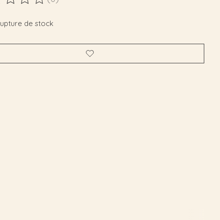
duit est évalué à
0
sur 5
rupture de stock