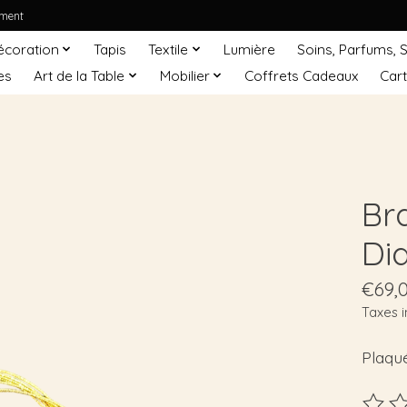
ement
écoration
Tapis
Textile
Lumière
Soins, Parfums, 
es
Art de la Table
Mobilier
Coffrets Cadeaux
Car
Br
Di
€69,
Taxes i
Plaqu