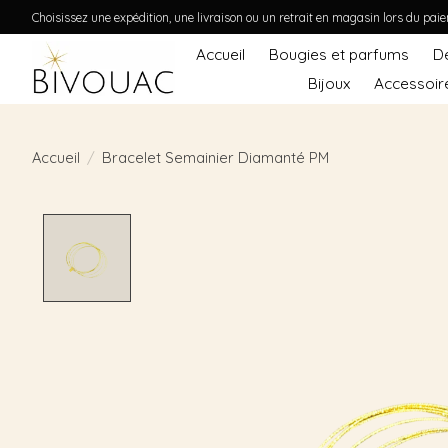
Choisissez une expédition, une livraison ou un retrait en magasin lors du pai
Accueil
Bougies et parfums
D
Bijoux
Accessoir
Accueil
/
Bracelet Semainier Diamanté PM
Product image slideshow Items