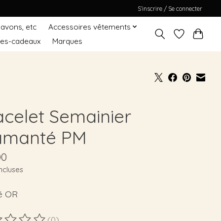
S’inscrire / Se connecter
Savons, etc
Accessoires vêtements
tes-cadeaux
Marques
acelet Semainier
amanté PM
00
ncluses
é OR
(0)