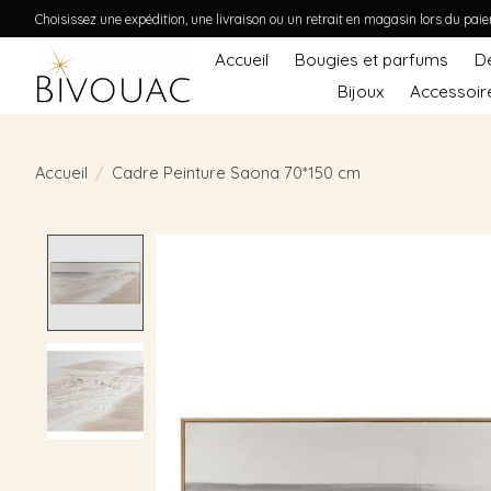
Choisissez une expédition, une livraison ou un retrait en magasin lors du pai
Accueil
Bougies et parfums
D
Bijoux
Accessoir
Accueil
/
Cadre Peinture Saona 70*150 cm
Product image slideshow Items