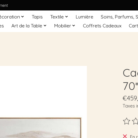
ement
écoration
Tapis
Textile
Lumière
Soins, Parfums, 
es
Art de la Table
Mobilier
Coffrets Cadeaux
Car
Ca
70
€459
Taxes i
Ce pro
En 