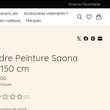
S’inscrire / Se connecter
Savons, etc
Accessoires vêtements
tes-cadeaux
Marques
dre Peinture Saona
*150 cm
,00
ncluses
(0)
duit est évalué à
0
sur 5
rupture de stock