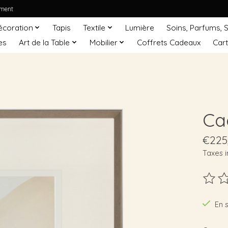
ement
écoration
Tapis
Textile
Lumière
Soins, Parfums, 
es
Art de la Table
Mobilier
Coffrets Cadeaux
Car
Cad
€225
Taxes i
Ce pro
En 