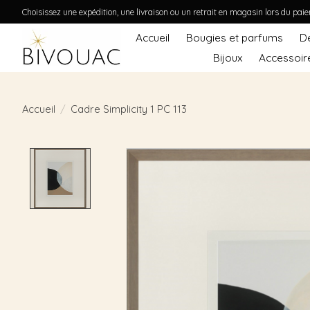
Choisissez une expédition, une livraison ou un retrait en magasin lors du pai
Accueil
Bougies et parfums
D
Bijoux
Accessoir
Accueil
/
Cadre Simplicity 1 PC 113
Product image slideshow Items