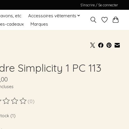
S’inscrire / Se connecter
Savons, etc
Accessoires vêtements
tes-cadeaux
Marques
re Simplicity 1 PC 113
,00
ncluses
(0)
duit est évalué à
0
sur 5
stock (1)