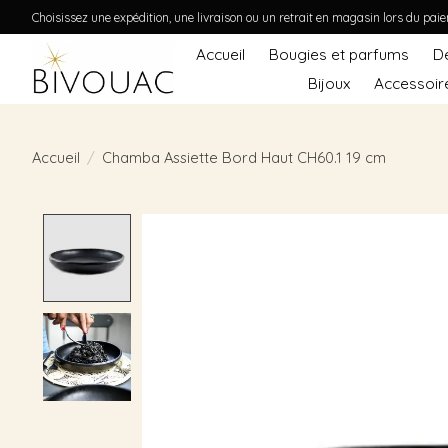
Choisissez une expédition, une livraison ou un retrait en magasin lors du pai
Accueil
Bougies et parfums
D
Bijoux
Accessoir
Accueil
/
Chamba Assiette Bord Haut CH60.1 19 cm
Product image slideshow Items