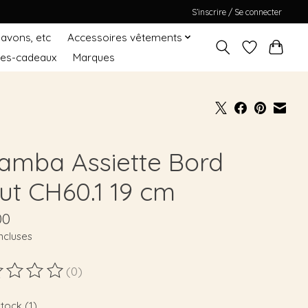
S’inscrire / Se connecter
Savons, etc
Accessoires vêtements
tes-cadeaux
Marques
amba Assiette Bord
ut CH60.1 19 cm
00
ncluses
(0)
duit est évalué à
0
sur 5
stock (1)