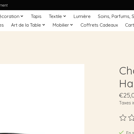
ement
écoration
Tapis
Textile
Lumière
Soins, Parfums, 
es
Art de la Table
Mobilier
Coffrets Cadeaux
Car
Ch
Ha
€25,
Taxes i
Ce pro
En 