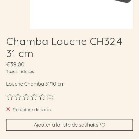
Chamba Louche CH32.4
31 cm
€38,00
Taxes incluses
Louche Chamba 31*10 cm
(0)
Ce produit est évalué à
0
sur 5
En rupture de stock
Ajouter à la liste de souhaits