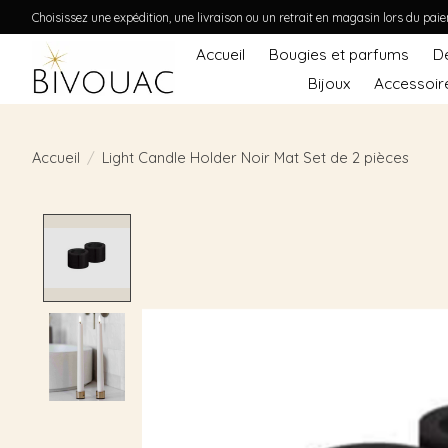
Choisissez une expédition, une livraison ou un retrait en magasin lors du pai
Accueil
Bougies et parfums
D
Bijoux
Accessoir
Accueil
/
Light Candle Holder Noir Mat Set de 2 pièces
Product image slideshow Items