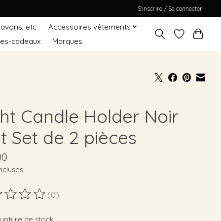
S’inscrire / Se connecter
Savons, etc
Accessoires vêtements
tes-cadeaux
Marques
ght Candle Holder Noir
t Set de 2 pièces
00
ncluses
(0)
duit est évalué à
0
sur 5
rupture de stock