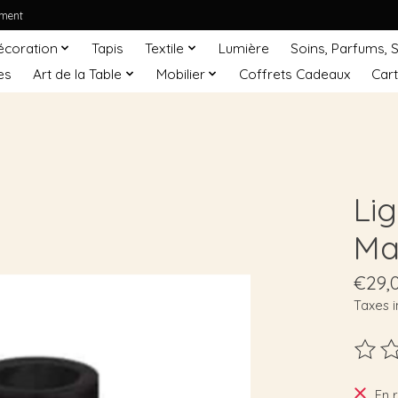
ement
écoration
Tapis
Textile
Lumière
Soins, Parfums, 
es
Art de la Table
Mobilier
Coffrets Cadeaux
Car
Li
Ma
€29,
Taxes i
Ce pro
En 