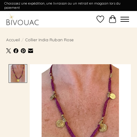
Choisissez une expédition, une livraison ou un retrait en magasin lors du
paiement
Liste de souhait
Panier
Accueil
/
Collier India Ruban Rose
Product image slideshow Items