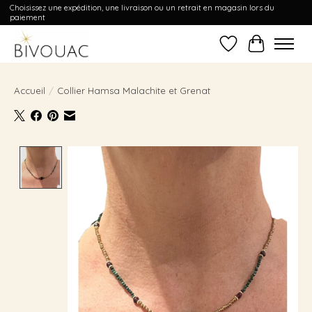
Choisissez une expédition, une livraison ou un retrait en magasin lors du
paiement
Liste de souhait
Panier
Accueil
/
Collier Hamsa Malachite et Grenat
Product image slideshow Items