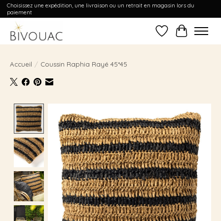
Choisissez une expédition, une livraison ou un retrait en magasin lors du
paiement
Liste de souhait
Panier
Accueil
/
Coussin Raphia Rayé 45*45
Product image slideshow Items