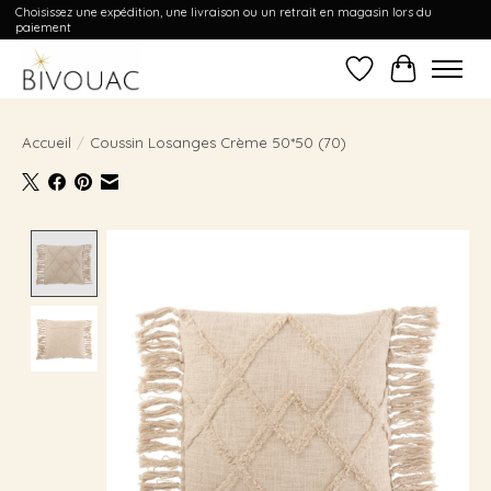
Choisissez une expédition, une livraison ou un retrait en magasin lors du
paiement
Liste de souhait
Panier
Accueil
/
Coussin Losanges Crème 50*50 (70)
Product image slideshow Items