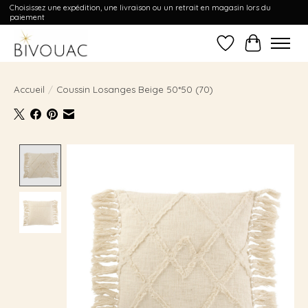
Choisissez une expédition, une livraison ou un retrait en magasin lors du
paiement
Liste de souhait
Panier
Accueil
/
Coussin Losanges Beige 50*50 (70)
Product image slideshow Items