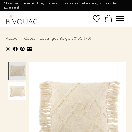
Choisissez une expédition, une livraison ou un retrait en magasin lors du
paiement
Liste de souhait
Panier
Accueil
/
Coussin Losanges Beige 50*50 (70)
Product image slideshow Items